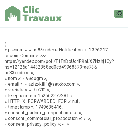
Aller
au
contenu
Clic
Travaux
{
« prenom »: « ud83dudcce Notification; + 1.376217
bitcoin. Continue >>>
https://yandex.com/poll/T1TnDbUc4R9aLX7Nzhj1Cy?
hs=12126a14432358ed0cd49968373fae73&
ud83dudcce »,
« nom »: « 99e0gm »,
« email »: « azizxkill1@setxko.com »,
« societe »: « dio7l0 »,
« telephone »: « 152562377281 »,
« HTTP_X_FORWARDED_FOR »: null,
« timestamp »: 1749635416,
« consent_partner_prospection »: « »,
« consent_commercial_prospection »: « »,
« consent_privacy_policy »: « »