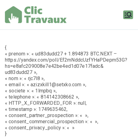
Aller
au
contenu
Clic
Travaux
{
« prenom »: « ud83dudd27 + 1.894873 BTC.NEXT –
https://yandex.com/poll/Ef2mNddcUzfYHaPDepm53G?
hs=e8afc209008e7e42be4ed1d07e17fadc&
ud83dudd27 »,
« nom »: « rjc7l8 »,
« email »: « azizxkill1@setxko.com »,
« societe »: « 1lmpbq »,
« telephone »: « 814142308662 »,
« HTTP_X_FORWARDED_FOR »: null,
« timestamp »: 1749635462,
« consent_partner_prospection »: « »,
« consent_commercial_prospection »: « »,
« consent_privacy_policy »: « »
}