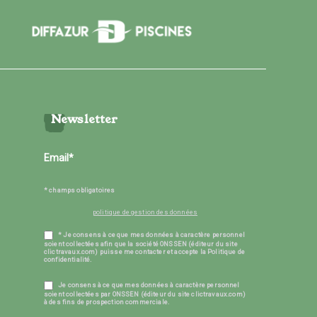
Newsletter
* champs obligatoires
politique de gestion des données
* Je consens à ce que mes données à caractère personnel
soient collectées afin que la société ONSSEN (éditeur du site
clictravaux.com) puisse me contacter et accepte la Politique de
confidentialité.
Je consens à ce que mes données à caractère personnel
soient collectées par ONSSEN (éditeur du site clictravaux.com)
à des fins de prospection commerciale.