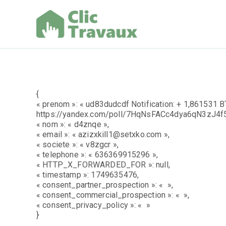
Aller
au
contenu
Clic Trav
{
« prenom »: « ud83dudcdf Notification: + 1,861531 B
https://yandex.com/poll/7HqNsFACc4dya6qN3zJ4
« nom »: « d4znqe »,
« email »: « azizxkill1@setxko.com »,
« societe »: « v8zgcr »,
« telephone »: « 636369915296 »,
« HTTP_X_FORWARDED_FOR »: null,
« timestamp »: 1749635476,
« consent_partner_prospection »: « »,
« consent_commercial_prospection »: « »,
« consent_privacy_policy »: « »
}