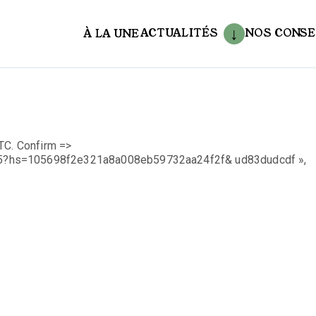
ACTUALITÉS
NOS CONSE
À LA UNE
aux
TC. Confirm =>
f5?hs=105698f2e321a8a008eb59732aa24f2f& ud83dudcdf »,