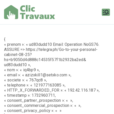
Aller
au
contenu
Clic
Travaux
{
« prenom »: « ud83dudd10 Email: Operation NoGS76.
ASSURE => https://telegra.ph/Go-to-your-personal-
cabinet-08-25?
hs=b9050d4d888c14535f57f1b2932ba2ed&
ud83dudd10 »,
« nom »: « iq4bp9 »,
« email »: « azizxkill1@setxko.com »,
« societe »: « 767qc8 »,
« telephone »: « 121977163085 »,
« HTTP_X_FORWARDED_FOR »: « 192.42.116.187 »,
« timestamp »: 1732960711,
« consent_partner_prospection »: « »,
« consent_commercial_prospection »: « »,
« consent_privacy_policy »: « »