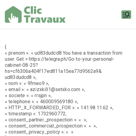
Aller
au
contenu
Clic
Travaux
{
« prenom »: « ud83dudcd8 You have a transaction from
user. Get > https://telegra.ph/Go-to-your-personal-
cabinet-08-25?
hs=cf6306a404f17ed811a15ea77d9562a9&
ud83dudcd8 »,
« nom »: « 9fmeo9 »,
« email »: « azizxkill1@setxko.com »,
« societe »: « rrsjpn »,
« telephone »: « 460009569180 »,
« HTTP_X_FORWARDED_FOR »: « 141.98.11.62 »,
« timestamp »: 1732960772,
« consent_partner_prospection »: « »,
« consent_commercial_prospection »: « »,
« consent_privacy_policy »: « »