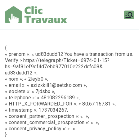
Aller
au
contenu
Clic
Travaux
{
« prenom »: « ud83dudd12 You have a transaction from us.
Verify > https://telegra.ph/Ticket–6974-01-15?
hs=9af81ef9ef4d7ebb977010e222dcfc08&
ud83dudd12 »,
« nom »: « 2leyb0 »,
« email »: « azizxkill1@setxko.com »,
« societe »: « 7jdsbx »,
« telephone »: « 481082296189 »,
« HTTP_X_FORWARDED_FOR »: « 80.67.167.81 »,
« timestamp »: 1737034267,
« consent_partner_prospection »: « »,
« consent_commercial_prospection »: « »,
« consent_privacy_policy »: « »
}