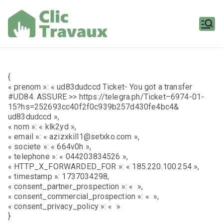
Aller
au
contenu
Clic
Travaux
{
« prenom »: « ud83dudccd Ticket- You got a transfer
#UD84. ASSURE >> https://telegra.ph/Ticket–6974-01-
15?hs=252693cc40f2f0c939b257d430fe4bc4&
ud83dudccd »,
« nom »: « klk2yd »,
« email »: « azizxkill1@setxko.com »,
« societe »: « 664v0h »,
« telephone »: « 044203834526 »,
« HTTP_X_FORWARDED_FOR »: « 185.220.100.254 »,
« timestamp »: 1737034298,
« consent_partner_prospection »: « »,
« consent_commercial_prospection »: « »,
« consent_privacy_policy »: « »
}