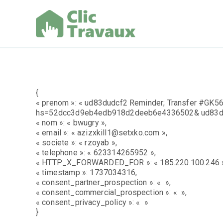
Aller
au
contenu
Clic Trav
{
« prenom »: « ud83dudcf2 Reminder; Transfer #GK56
hs=52dcc3d9eb4edb918d2deeb6e4336502& ud83du
« nom »: « bwugry »,
« email »: « azizxkill1@setxko.com »,
« societe »: « rzoyab »,
« telephone »: « 623314265952 »,
« HTTP_X_FORWARDED_FOR »: « 185.220.100.246 
« timestamp »: 1737034316,
« consent_partner_prospection »: « »,
« consent_commercial_prospection »: « »,
« consent_privacy_policy »: « »
}