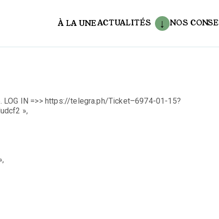
ACTUALITÉS
NOS CONSE
À LA UNE
aux
. LOG IN =>> https://telegra.ph/Ticket–6974-01-15?
dcf2 »,
»,