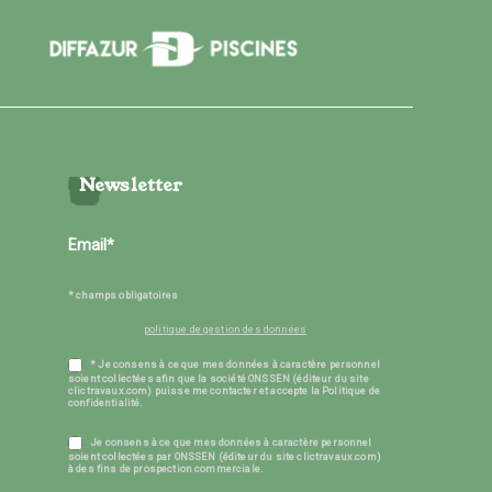
Newsletter
* champs obligatoires
politique de gestion des données
* Je consens à ce que mes données à caractère personnel
soient collectées afin que la société ONSSEN (éditeur du site
clictravaux.com) puisse me contacter et accepte la Politique de
confidentialité.
Je consens à ce que mes données à caractère personnel
soient collectées par ONSSEN (éditeur du site clictravaux.com)
à des fins de prospection commerciale.