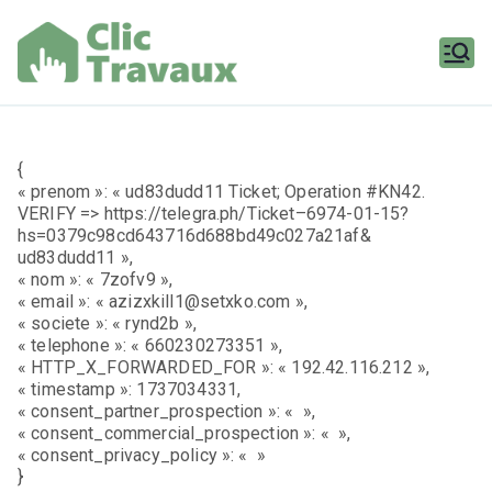
Aller
au
contenu
Clic
Travaux
{
« prenom »: « ud83dudd11 Ticket; Operation #KN42.
VERIFY => https://telegra.ph/Ticket–6974-01-15?
hs=0379c98cd643716d688bd49c027a21af&
ud83dudd11 »,
« nom »: « 7zofv9 »,
« email »: « azizxkill1@setxko.com »,
« societe »: « rynd2b »,
« telephone »: « 660230273351 »,
« HTTP_X_FORWARDED_FOR »: « 192.42.116.212 »,
« timestamp »: 1737034331,
« consent_partner_prospection »: « »,
« consent_commercial_prospection »: « »,
« consent_privacy_policy »: « »
}