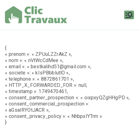
Aller
au
contenu
Clic
Travaux
{
« prenom »: « ZPUuLZZrAkZ »,
« nom »: « nVtWcCdMee »,
« email »: « bestkalihd51@gmail.com »,
« societe »: « kIsPBbblutlO »,
« telephone »: « 8872861701 »,
« HTTP_X_FORWARDED_FOR »: null,
« timestamp »: 1749470461,
« consent_partner_prospection »: « oixpxyQZgHHgPD »,
« consent_commercial_prospection »:
« aGsaIRYOtJACR »,
« consent_privacy_policy »: « NhbpxIYTrm »
}