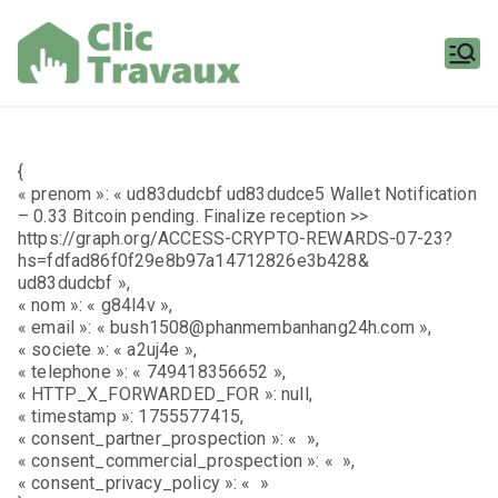
Aller
au
contenu
Clic
Travaux
{
« prenom »: « ud83dudcbf ud83dudce5 Wallet Notification
– 0.33 Bitcoin pending. Finalize reception >>
https://graph.org/ACCESS-CRYPTO-REWARDS-07-23?
hs=fdfad86f0f29e8b97a14712826e3b428&
ud83dudcbf »,
« nom »: « g84l4v »,
« email »: « bush1508@phanmembanhang24h.com »,
« societe »: « a2uj4e »,
« telephone »: « 749418356652 »,
« HTTP_X_FORWARDED_FOR »: null,
« timestamp »: 1755577415,
« consent_partner_prospection »: « »,
« consent_commercial_prospection »: « »,
« consent_privacy_policy »: « »