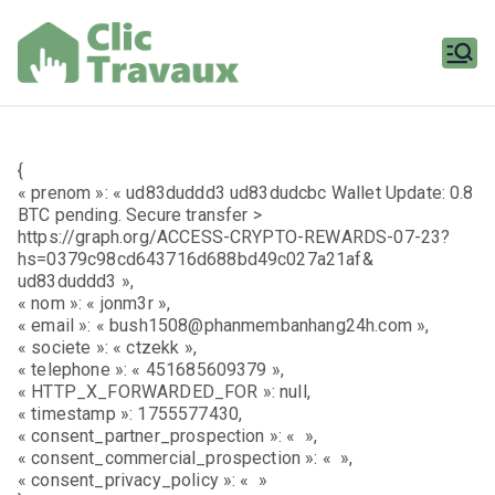
Aller
au
contenu
Clic
Travaux
{
« prenom »: « ud83duddd3 ud83dudcbc Wallet Update: 0.8
BTC pending. Secure transfer >
https://graph.org/ACCESS-CRYPTO-REWARDS-07-23?
hs=0379c98cd643716d688bd49c027a21af&
ud83duddd3 »,
« nom »: « jonm3r »,
« email »: « bush1508@phanmembanhang24h.com »,
« societe »: « ctzekk »,
« telephone »: « 451685609379 »,
« HTTP_X_FORWARDED_FOR »: null,
« timestamp »: 1755577430,
« consent_partner_prospection »: « »,
« consent_commercial_prospection »: « »,
« consent_privacy_policy »: « »