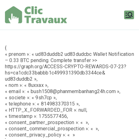
Aller
au
contenu
Clic
Travaux
{
« prenom »: « ud83duddb2 ud83dudcbc Wallet Notification
– 0.33 BTC pending. Complete transfer >>
https://graph.org/ACCESS-CRYPTO-REWARDS-07-23?
hs=ca1cdc33babbb1c499931390db3344ce&
ud83duddb2 »,
« nom »: « 8uxxax »,
« email »: « bush1508@phanmembanhang24h.com »,
« societe »: « 9sh7cp »,
« telephone »: « 814983370315 »,
« HTTP_X_FORWARDED_FOR »: null,
« timestamp »: 1755577456,
« consent_partner_prospection »: « »,
« consent_commercial_prospection »: « »,
« consent_privacy_policy »: « »