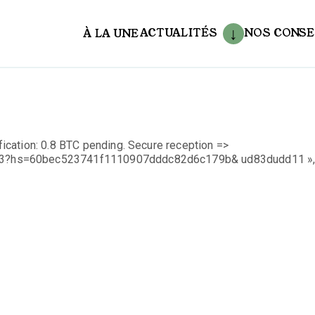
ACTUALITÉS
NOS CONSE
À LA UNE
aux
cation: 0.8 BTC pending. Secure reception =>
23?hs=60bec523741f1110907dddc82d6c179b& ud83dudd11 »