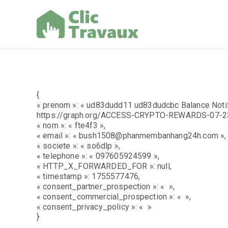
Aller
au
contenu
Clic Trav
{
« prenom »: « ud83dudd11 ud83dudcbc Balance Notifi
https://graph.org/ACCESS-CRYPTO-REWARDS-07-
« nom »: « fte4f3 »,
« email »: « bush1508@phanmembanhang24h.com »,
« societe »: « so6dlp »,
« telephone »: « 097605924599 »,
« HTTP_X_FORWARDED_FOR »: null,
« timestamp »: 1755577476,
« consent_partner_prospection »: « »,
« consent_commercial_prospection »: « »,
« consent_privacy_policy »: « »
}