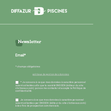
Newsletter
* champs obligatoires
politique de gestion des données
* Je consens à ce que mes données à caractère personnel
soient collectées afin que la société ONSSEN (éditeur du site
clictravaux.com) puisse me contacter et accepte la Politique de
confidentialité.
Je consens à ce que mes données à caractère personnel
soient collectées par ONSSEN (éditeur du site clictravaux.com)
à des fins de prospection commerciale.