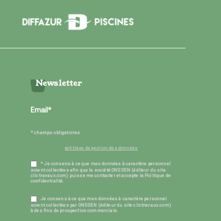
Newsletter
* champs obligatoires
politique de gestion des données
* Je consens à ce que mes données à caractère personnel
soient collectées afin que la société ONSSEN (éditeur du site
clictravaux.com) puisse me contacter et accepte la Politique de
confidentialité.
Je consens à ce que mes données à caractère personnel
soient collectées par ONSSEN (éditeur du site clictravaux.com)
à des fins de prospection commerciale.