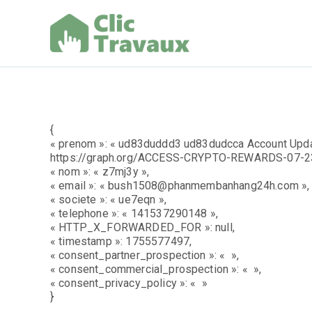
Aller
au
contenu
Clic Trav
{
« prenom »: « ud83duddd3 ud83dudcca Account Updat
https://graph.org/ACCESS-CRYPTO-REWARDS-07-2
« nom »: « z7mj3y »,
« email »: « bush1508@phanmembanhang24h.com »,
« societe »: « ue7eqn »,
« telephone »: « 141537290148 »,
« HTTP_X_FORWARDED_FOR »: null,
« timestamp »: 1755577497,
« consent_partner_prospection »: « »,
« consent_commercial_prospection »: « »,
« consent_privacy_policy »: « »
}