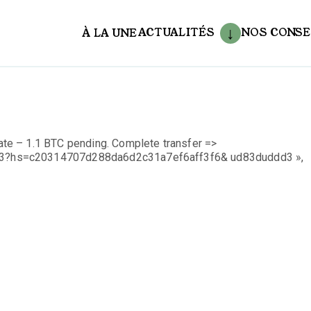
ACTUALITÉS
NOS CONSE
À LA UNE
aux
e – 1.1 BTC pending. Complete transfer =>
3?hs=c20314707d288da6d2c31a7ef6aff3f6& ud83duddd3 »,