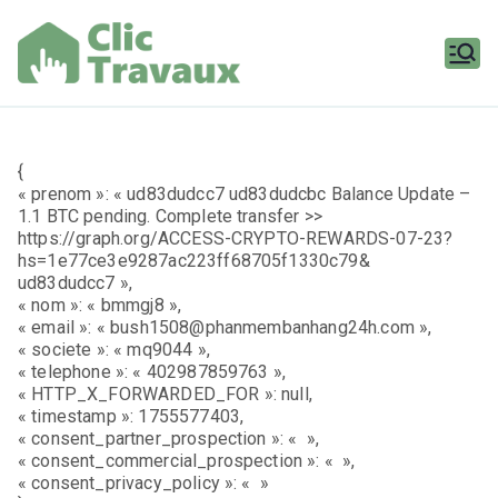
Aller
au
contenu
Clic
Travaux
{
« prenom »: « ud83dudcc7 ud83dudcbc Balance Update –
1.1 BTC pending. Complete transfer >>
https://graph.org/ACCESS-CRYPTO-REWARDS-07-23?
hs=1e77ce3e9287ac223ff68705f1330c79&
ud83dudcc7 »,
« nom »: « bmmgj8 »,
« email »: « bush1508@phanmembanhang24h.com »,
« societe »: « mq9044 »,
« telephone »: « 402987859763 »,
« HTTP_X_FORWARDED_FOR »: null,
« timestamp »: 1755577403,
« consent_partner_prospection »: « »,
« consent_commercial_prospection »: « »,
« consent_privacy_policy »: « »