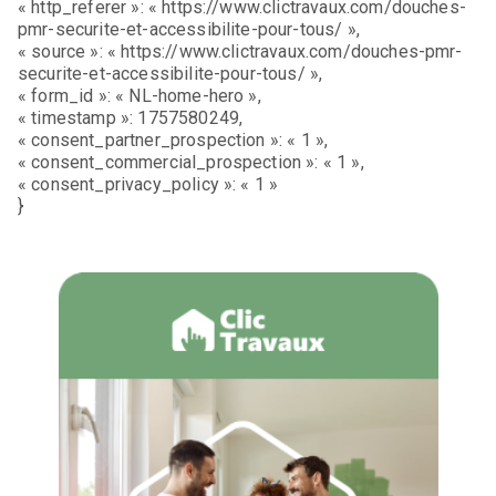
« http_referer »: « https://www.clictravaux.com/douches-
pmr-securite-et-accessibilite-pour-tous/ »,
« source »: « https://www.clictravaux.com/douches-pmr-
securite-et-accessibilite-pour-tous/ »,
« form_id »: « NL-home-hero »,
« timestamp »: 1757580249,
« consent_partner_prospection »: « 1 »,
« consent_commercial_prospection »: « 1 »,
« consent_privacy_policy »: « 1 »
}