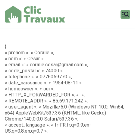
Aller
au
contenu
Clic
Travaux
{
« prenom »: « Coralie »,
« nom »: « Cesar »,
« email »: « coralie.cesar@gmail.com »,
« code_postal »: « 74000 »,
« telephone »: « 0776059770 »,
« date_naissance »: « 1954-08-11 »,
« homeowner »: « oui »,
« HTTP_X_FORWARDED_FOR »: « »,
« REMOTE_ADDR »: « 85.69.171.242 »,
« user_agent »: « Mozilla/5.0 (Windows NT 10.0; Win64;
x64) AppleWebKit/537.36 (KHTML, like Gecko)
Chrome/140.0.0.0 Safari/537.36 »,
« accept_language »: « fr-FR,fr;q=0.9,en-
US;q=0.8,en;q=0.7 »,