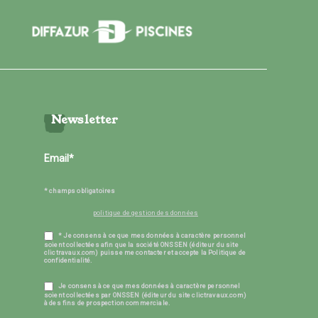
Newsletter
* champs obligatoires
politique de gestion des données
* Je consens à ce que mes données à caractère personnel
soient collectées afin que la société ONSSEN (éditeur du site
clictravaux.com) puisse me contacter et accepte la Politique de
confidentialité.
Je consens à ce que mes données à caractère personnel
soient collectées par ONSSEN (éditeur du site clictravaux.com)
à des fins de prospection commerciale.