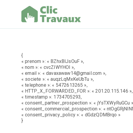
Aller
au
contenu
Clic Trav
{
« prenom »: « BZhxBlJsOuF »,
« nom »: « cvcZIWYHOl »,
« email »: « davaxawaw14@gmail.com »,
« societe »: « auqzLqMxKeUbTu »,
« telephone »: « 5472613265 »,
« HTTP_X_FORWARDED_FOR »: « 201.20.115.146 »,
« timestamp »: 1734705293,
« consent_partner_prospection »: « jYsTXWyRuGCu »
« consent_commercial_prospection »: « ntOgGRjNlN
« consent_privacy_policy »: « dGdzQDMBrqo »
}