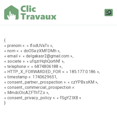
Aller
au
contenu
Clic
Travaux
{
« prenom »: « lfodUVaTv »,
« nom »: « doOSezXMFDMh »,
« email »: « delgakasr2@gmail.com »,
« societe »: « ufqzrHqhQorhNf »,
« telephone »: « 6874806188 »,
« HTTP_X_FORWARDED_FOR »: « 185.177.0.186 »,
« timestamp »: 1740629651,
« consent_partner_prospection »: « czYPBxsKM »,
« consent_commercial_prospection »:
« MmdcOIcAZFThTZo »,
« consent_privacy_policy »: « fSgYZlXB »
}