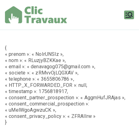
Aller
au
contenu
Clic
Travaux
{
« prenom »: « NoIrUNSlz »,
« nom »: « RLuzjyBZKKae »,
« email »: « denavagog075@gmail.com »,
« societe »: « zRMvvOjLQGXAV »,
« telephone »: « 3655806786 »,
« HTTP_X_FORWARDED_FOR »: null,
« timestamp »: 1756818917,
« consent_partner_prospection »: « AggmHufJRAjas »,
« consent_commercial_prospection »:
« uMelWgoAgwzuCK »,
« consent_privacy_policy »: « ZFRAlIrw »
}