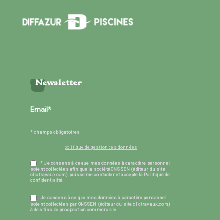
Newsletter
* champs obligatoires
politique de gestion des données
* Je consens à ce que mes données à caractère personnel
soient collectées afin que la société ONSSEN (éditeur du site
clictravaux.com) puisse me contacter et accepte la Politique de
confidentialité.
Je consens à ce que mes données à caractère personnel
soient collectées par ONSSEN (éditeur du site clictravaux.com)
à des fins de prospection commerciale.