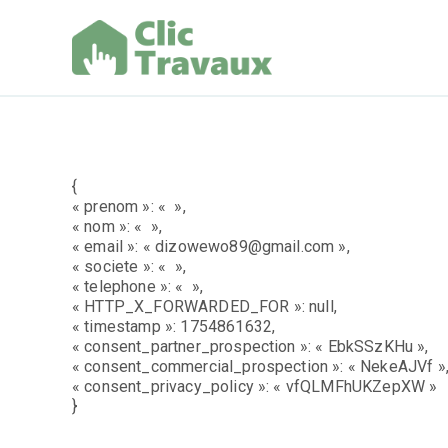
Aller
au
contenu
Clic Trav
{
« prenom »: « »,
« nom »: « »,
« email »: « dizowewo89@gmail.com »,
« societe »: « »,
« telephone »: « »,
« HTTP_X_FORWARDED_FOR »: null,
« timestamp »: 1754861632,
« consent_partner_prospection »: « EbkSSzKHu »,
« consent_commercial_prospection »: « NekeAJVf »
« consent_privacy_policy »: « vfQLMFhUKZepXW »
}