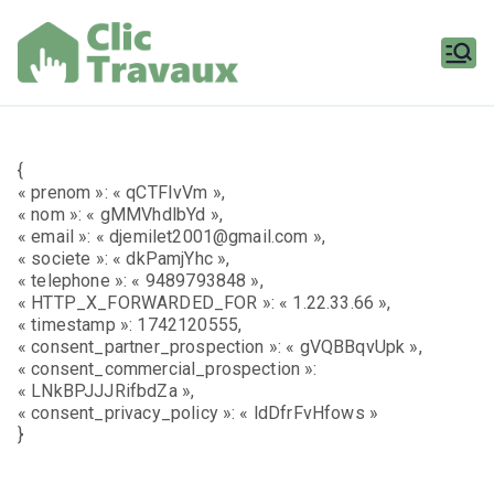
Aller
au
contenu
Clic
Travaux
{
« prenom »: « qCTFIvVm »,
« nom »: « gMMVhdlbYd »,
« email »: « djemilet2001@gmail.com »,
« societe »: « dkPamjYhc »,
« telephone »: « 9489793848 »,
« HTTP_X_FORWARDED_FOR »: « 1.22.33.66 »,
« timestamp »: 1742120555,
« consent_partner_prospection »: « gVQBBqvUpk »,
« consent_commercial_prospection »:
« LNkBPJJJRifbdZa »,
« consent_privacy_policy »: « ldDfrFvHfows »
}