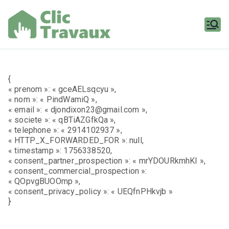
Aller
au
contenu
Clic
Travaux
{
« prenom »: « gceAELsqcyu »,
« nom »: « PindWamiQ »,
« email »: « djondixon23@gmail.com »,
« societe »: « qBTiAZGfkQa »,
« telephone »: « 2914102937 »,
« HTTP_X_FORWARDED_FOR »: null,
« timestamp »: 1756338520,
« consent_partner_prospection »: « mrYDOURkmhKI »,
« consent_commercial_prospection »:
« QOpvgBUOOmp »,
« consent_privacy_policy »: « UEQfnPHkvjb »
}