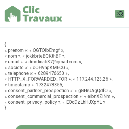
Aller
au
contenu
Clic
Travaux
{
« prenom »: « QGTQIbEmgf »,
« nom »: « jokkbrteBQKthBF »,
« email »: « dmolinati37@gmail.com »,
« societe »: « cOHVnpKMECG »,
« telephone »: « 6289476653 »,
« HTTP_X_FORWARDED_FOR »: « 117.244.123.26 »,
« timestamp »: 1732478355,
« consent_partner_prospection »: « gGHrUAgQdfO »,
« consent_commercial_prospection »: « eibnXZiNm »,
« consent_privacy_policy »: « EOcDzLhHJXpYL »
}