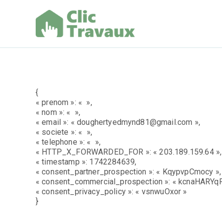
Aller
au
contenu
Clic Trav
{
« prenom »: « »,
« nom »: « »,
« email »: « doughertyedmynd81@gmail.com »,
« societe »: « »,
« telephone »: « »,
« HTTP_X_FORWARDED_FOR »: « 203.189.159.64 »,
« timestamp »: 1742284639,
« consent_partner_prospection »: « KqypvpCmocy »,
« consent_commercial_prospection »: « kcnaHARYqRk
« consent_privacy_policy »: « vsnwuOxor »
}