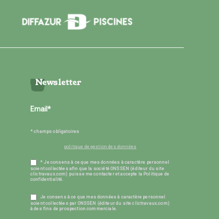
Newsletter
* champs obligatoires
politique de gestion des données
* Je consens à ce que mes données à caractère personnel
soient collectées afin que la société ONSSEN (éditeur du site
clictravaux.com) puisse me contacter et accepte la Politique de
confidentialité.
Je consens à ce que mes données à caractère personnel
soient collectées par ONSSEN (éditeur du site clictravaux.com)
à des fins de prospection commerciale.