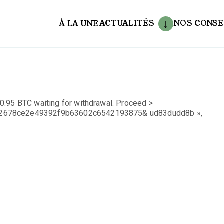
ACTUALITÉS
NOS CONSE
À LA UNE
aux
0.95 BTC waiting for withdrawal. Proceed >
s=2678ce2e49392f9b63602c6542193875& ud83dudd8b »,