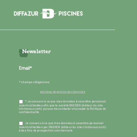
Newsletter
* champs obligatoires
politique de gestion des données
* Je consens à ce que mes données à caractère personnel
soient collectées afin que la société ONSSEN (éditeur du site
clictravaux.com) puisse me contacter et accepte la Politique de
confidentialité.
Je consens à ce que mes données à caractère personnel
soient collectées par ONSSEN (éditeur du site clictravaux.com)
à des fins de prospection commerciale.