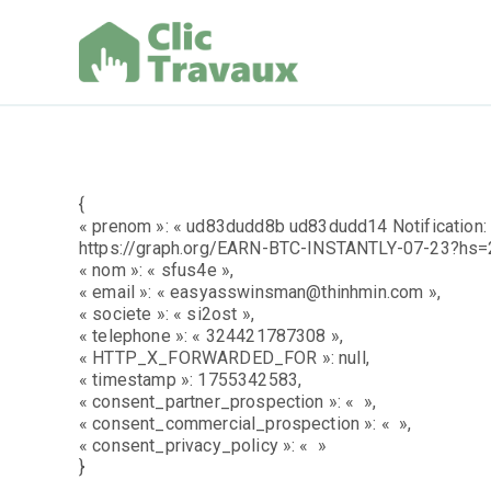
Aller
au
contenu
Clic Trav
{
« prenom »: « ud83dudd8b ud83dudd14 Notification: 
https://graph.org/EARN-BTC-INSTANTLY-07-23?h
« nom »: « sfus4e »,
« email »: « easyasswinsman@thinhmin.com »,
« societe »: « si2ost »,
« telephone »: « 324421787308 »,
« HTTP_X_FORWARDED_FOR »: null,
« timestamp »: 1755342583,
« consent_partner_prospection »: « »,
« consent_commercial_prospection »: « »,
« consent_privacy_policy »: « »
}