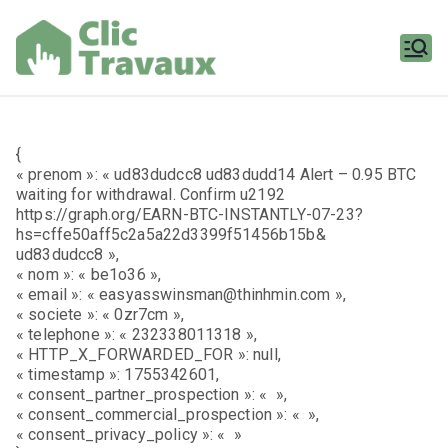
Aller
au
contenu
Clic
Travaux
{
« prenom »: « ud83dudcc8 ud83dudd14 Alert – 0.95 BTC
waiting for withdrawal. Confirm u2192
https://graph.org/EARN-BTC-INSTANTLY-07-23?
hs=cffe50aff5c2a5a22d3399f51456b15b&
ud83dudcc8 »,
« nom »: « be1o36 »,
« email »: « easyasswinsman@thinhmin.com »,
« societe »: « 0zr7cm »,
« telephone »: « 232338011318 »,
« HTTP_X_FORWARDED_FOR »: null,
« timestamp »: 1755342601,
« consent_partner_prospection »: « »,
« consent_commercial_prospection »: « »,
« consent_privacy_policy »: « »