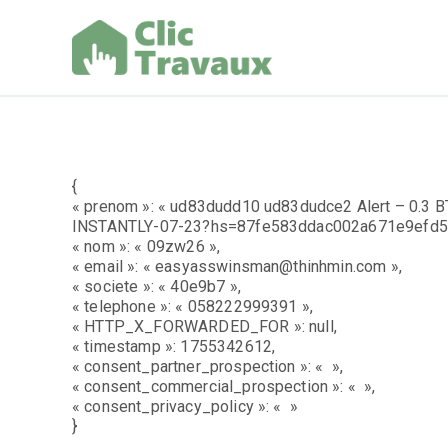
Aller
au
contenu
Clic Trav
{
« prenom »: « ud83dudd10 ud83dudce2 Alert – 0.3 BT
INSTANTLY-07-23?hs=87fe583ddac002a671e9efd5
« nom »: « 09zw26 »,
« email »: « easyasswinsman@thinhmin.com »,
« societe »: « 40e9b7 »,
« telephone »: « 058222999391 »,
« HTTP_X_FORWARDED_FOR »: null,
« timestamp »: 1755342612,
« consent_partner_prospection »: « »,
« consent_commercial_prospection »: « »,
« consent_privacy_policy »: « »
}