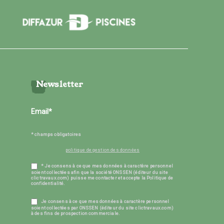
Newsletter
* champs obligatoires
politique de gestion des données
* Je consens à ce que mes données à caractère personnel
soient collectées afin que la société ONSSEN (éditeur du site
clictravaux.com) puisse me contacter et accepte la Politique de
confidentialité.
Je consens à ce que mes données à caractère personnel
soient collectées par ONSSEN (éditeur du site clictravaux.com)
à des fins de prospection commerciale.