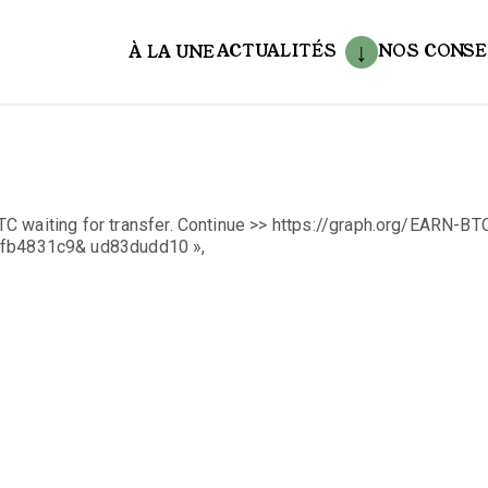
ACTUALITÉS
NOS CONSE
À LA UNE
aux
C waiting for transfer. Continue >> https://graph.org/EARN-BT
fb4831c9& ud83dudd10 »,