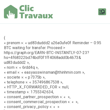
Aller
au
contenu
Clic
Travaux
{
« prenom »: « ud83duddd2 u26a0ufe0f Reminder – 0.95
BTC waiting for transfer. Proceed >
https://graph.org/EARN-BTC-INSTANTLY-07-23?
hs=4f68322bd74bdf0f1ff4068add0b4673&
ud83duddd2 »,
« nom »: « 6rdd4q »,
« email »: « easyasswinsman@thinhmin.com »,
« societe »: « p7375b »,
« telephone »: « 357496867538 »,
« HTTP_X_FORWARDED_FOR »: null,
« timestamp »: 1755342634,
« consent_partner_prospection »: « »,
« consent_commercial_prospection »: « »,
« consent_privacy_policy »: « »