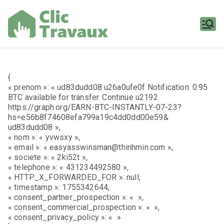
Aller
au
contenu
Clic
Travaux
{
« prenom »: « ud83dudd08 u26a0ufe0f Notification: 0.95
BTC available for transfer. Continue u2192
https://graph.org/EARN-BTC-INSTANTLY-07-23?
hs=e56b8f74608efa799a19c4dd0dd00e59&
ud83dudd08 »,
« nom »: « yvwsxy »,
« email »: « easyasswinsman@thinhmin.com »,
« societe »: « 2ki52t »,
« telephone »: « 431234492580 »,
« HTTP_X_FORWARDED_FOR »: null,
« timestamp »: 1755342644,
« consent_partner_prospection »: « »,
« consent_commercial_prospection »: « »,
« consent_privacy_policy »: « »