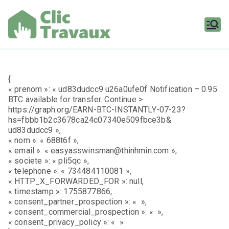
Aller
au
contenu
Clic
Travaux
{
« prenom »: « ud83dudcc9 u26a0ufe0f Notification – 0.95
BTC available for transfer. Continue >
https://graph.org/EARN-BTC-INSTANTLY-07-23?
hs=fbbb1b2c3678ca24c07340e509fbce3b&
ud83dudcc9 »,
« nom »: « 688t6f »,
« email »: « easyasswinsman@thinhmin.com »,
« societe »: « pli5qc »,
« telephone »: « 734484110081 »,
« HTTP_X_FORWARDED_FOR »: null,
« timestamp »: 1755877866,
« consent_partner_prospection »: « »,
« consent_commercial_prospection »: « »,
« consent_privacy_policy »: « »