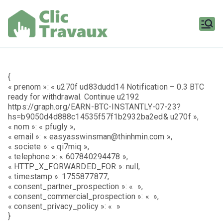
Aller
au
contenu
Clic
Travaux
{
« prenom »: « u270f ud83dudd14 Notification – 0.3 BTC
ready for withdrawal. Continue u2192
https://graph.org/EARN-BTC-INSTANTLY-07-23?
hs=b9050d4d888c14535f57f1b2932ba2ed& u270f »,
« nom »: « pfugly »,
« email »: « easyasswinsman@thinhmin.com »,
« societe »: « qi7miq »,
« telephone »: « 607840294478 »,
« HTTP_X_FORWARDED_FOR »: null,
« timestamp »: 1755877877,
« consent_partner_prospection »: « »,
« consent_commercial_prospection »: « »,
« consent_privacy_policy »: « »
}