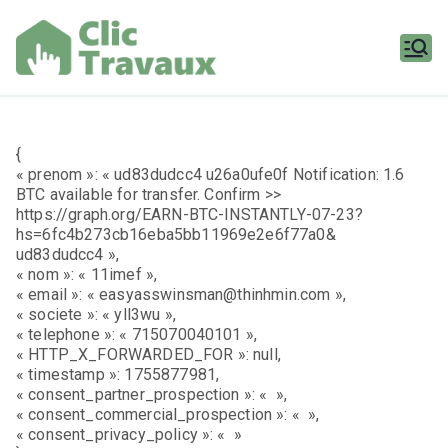
Aller
au
contenu
Clic
Travaux
{
« prenom »: « ud83dudcc4 u26a0ufe0f Notification: 1.6
BTC available for transfer. Confirm >>
https://graph.org/EARN-BTC-INSTANTLY-07-23?
hs=6fc4b273cb16eba5bb11969e2e6f77a0&
ud83dudcc4 »,
« nom »: « 11imef »,
« email »: « easyasswinsman@thinhmin.com »,
« societe »: « yll3wu »,
« telephone »: « 715070040101 »,
« HTTP_X_FORWARDED_FOR »: null,
« timestamp »: 1755877981,
« consent_partner_prospection »: « »,
« consent_commercial_prospection »: « »,
« consent_privacy_policy »: « »