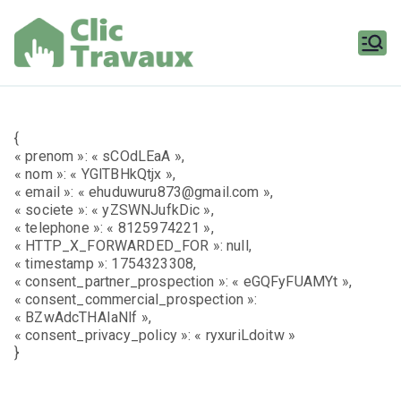
Aller
au
contenu
Clic
Travaux
{
« prenom »: « sCOdLEaA »,
« nom »: « YGlTBHkQtjx »,
« email »: « ehuduwuru873@gmail.com »,
« societe »: « yZSWNJufkDic »,
« telephone »: « 8125974221 »,
« HTTP_X_FORWARDED_FOR »: null,
« timestamp »: 1754323308,
« consent_partner_prospection »: « eGQFyFUAMYt »,
« consent_commercial_prospection »:
« BZwAdcTHAIaNlf »,
« consent_privacy_policy »: « ryxuriLdoitw »
}