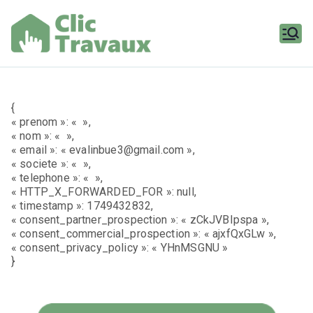
Aller
au
contenu
Clic
Travaux
{
« prenom »: « »,
« nom »: « »,
« email »: « evalinbue3@gmail.com »,
« societe »: « »,
« telephone »: « »,
« HTTP_X_FORWARDED_FOR »: null,
« timestamp »: 1749432832,
« consent_partner_prospection »: « zCkJVBIpspa »,
« consent_commercial_prospection »: « ajxfQxGLw »,
« consent_privacy_policy »: « YHnMSGNU »
}