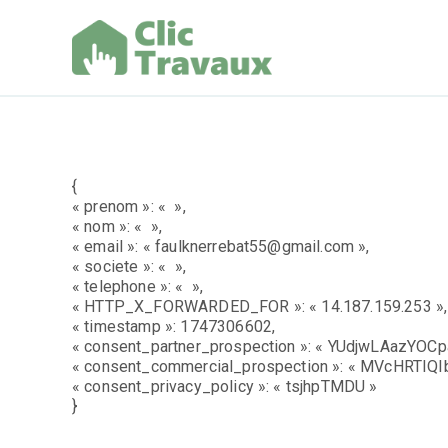
Aller
au
contenu
Clic Trav
{
« prenom »: « »,
« nom »: « »,
« email »: « faulknerrebat55@gmail.com »,
« societe »: « »,
« telephone »: « »,
« HTTP_X_FORWARDED_FOR »: « 14.187.159.253 »,
« timestamp »: 1747306602,
« consent_partner_prospection »: « YUdjwLAazYOCp
« consent_commercial_prospection »: « MVcHRTIQIb
« consent_privacy_policy »: « tsjhpTMDU »
}