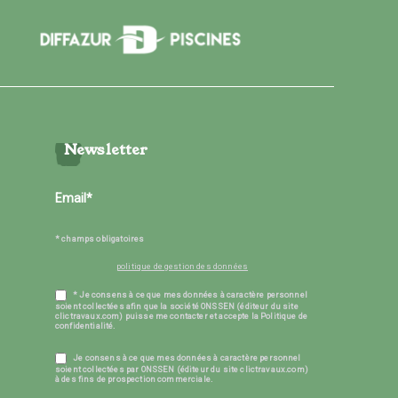
Newsletter
* champs obligatoires
politique de gestion des données
* Je consens à ce que mes données à caractère personnel
soient collectées afin que la société ONSSEN (éditeur du site
clictravaux.com) puisse me contacter et accepte la Politique de
confidentialité.
Je consens à ce que mes données à caractère personnel
soient collectées par ONSSEN (éditeur du site clictravaux.com)
à des fins de prospection commerciale.