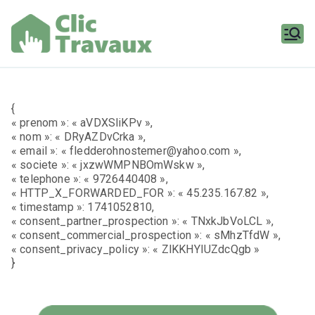
Aller
au
contenu
Clic
Travaux
{
« prenom »: « aVDXSliKPv »,
« nom »: « DRyAZDvCrka »,
« email »: « fledderohnostemer@yahoo.com »,
« societe »: « jxzwWMPNBOmWskw »,
« telephone »: « 9726440408 »,
« HTTP_X_FORWARDED_FOR »: « 45.235.167.82 »,
« timestamp »: 1741052810,
« consent_partner_prospection »: « TNxkJbVoLCL »,
« consent_commercial_prospection »: « sMhzTfdW »,
« consent_privacy_policy »: « ZlKKHYIUZdcQgb »
}