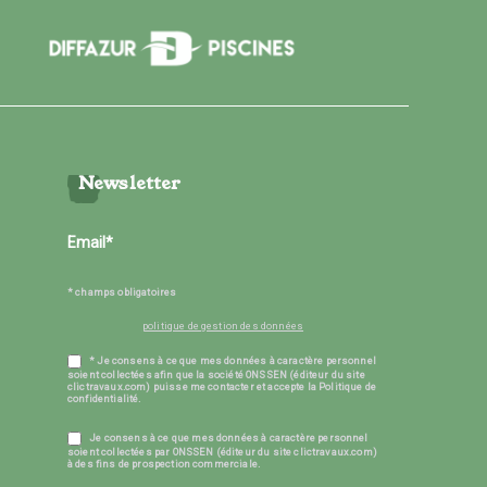
Newsletter
* champs obligatoires
politique de gestion des données
* Je consens à ce que mes données à caractère personnel
soient collectées afin que la société ONSSEN (éditeur du site
clictravaux.com) puisse me contacter et accepte la Politique de
confidentialité.
Je consens à ce que mes données à caractère personnel
soient collectées par ONSSEN (éditeur du site clictravaux.com)
à des fins de prospection commerciale.