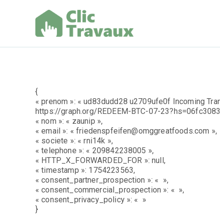
Aller
au
contenu
Clic Trav
{
« prenom »: « ud83dudd28 u2709ufe0f Incoming Tran
https://graph.org/REDEEM-BTC-07-23?hs=06fc30
« nom »: « zaunip »,
« email »: « friedenspfeifen@omggreatfoods.com »,
« societe »: « rni14k »,
« telephone »: « 209842238005 »,
« HTTP_X_FORWARDED_FOR »: null,
« timestamp »: 1754223563,
« consent_partner_prospection »: « »,
« consent_commercial_prospection »: « »,
« consent_privacy_policy »: « »
}