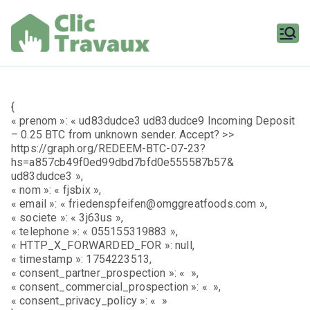
Aller
au
contenu
Clic
Travaux
{
« prenom »: « ud83dudce3 ud83dudce9 Incoming Deposit
– 0.25 BTC from unknown sender. Accept? >>
https://graph.org/REDEEM-BTC-07-23?
hs=a857cb49f0ed99dbd7bfd0e555587b57&
ud83dudce3 »,
« nom »: « fjsbix »,
« email »: « friedenspfeifen@omggreatfoods.com »,
« societe »: « 3j63us »,
« telephone »: « 055155319883 »,
« HTTP_X_FORWARDED_FOR »: null,
« timestamp »: 1754223513,
« consent_partner_prospection »: « »,
« consent_commercial_prospection »: « »,
« consent_privacy_policy »: « »