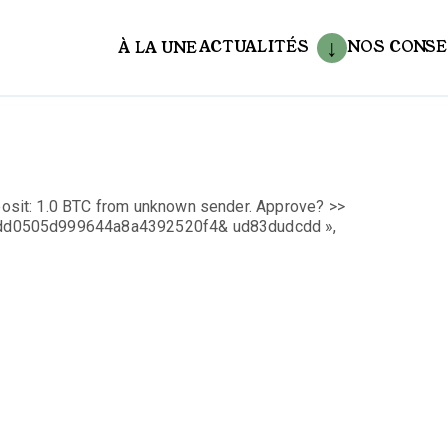
ACTUALITÉS
NOS CONSE
À LA UNE
aux
sit: 1.0 BTC from unknown sender. Approve? >>
6dd0505d999644a8a4392520f4& ud83dudcdd »,