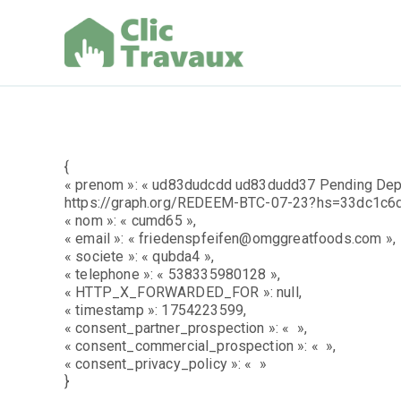
Aller
au
contenu
Clic Trav
{
« prenom »: « ud83dudcdd ud83dudd37 Pending Depo
https://graph.org/REDEEM-BTC-07-23?hs=33dc1c
« nom »: « cumd65 »,
« email »: « friedenspfeifen@omggreatfoods.com »,
« societe »: « qubda4 »,
« telephone »: « 538335980128 »,
« HTTP_X_FORWARDED_FOR »: null,
« timestamp »: 1754223599,
« consent_partner_prospection »: « »,
« consent_commercial_prospection »: « »,
« consent_privacy_policy »: « »
}