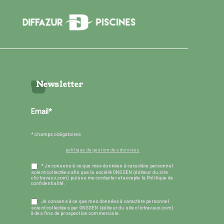
Newsletter
* champs obligatoires
politique de gestion des données
* Je consens à ce que mes données à caractère personnel
soient collectées afin que la société ONSSEN (éditeur du site
clictravaux.com) puisse me contacter et accepte la Politique de
confidentialité.
Je consens à ce que mes données à caractère personnel
soient collectées par ONSSEN (éditeur du site clictravaux.com)
à des fins de prospection commerciale.