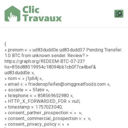
Aller
au
contenu
Clic
Travaux
{
« prenom »: « ud83dudd0e ud83dudd37 Pending Transfer:
1.0 BTC from unknown sender. Review? >
https://graph.org/REDEEM-BTC-07-23?
hs=856d88519954c18094bb1cb0f7ca4bef&
ud83dudd0e »,
« nom »: « j1p64j »,
« email »: « friedenspfeifen@omggreatfoods.com »,
« societe »: « 5fatnr »,
« telephone »: « 858569652980 »,
« HTTP_X_FORWARDED_FOR »: null,
« timestamp »: 1757023040,
« consent_partner_prospection »: « »,
« consent_commercial_prospection »: « »,
« consent_privacy_policy »: « »