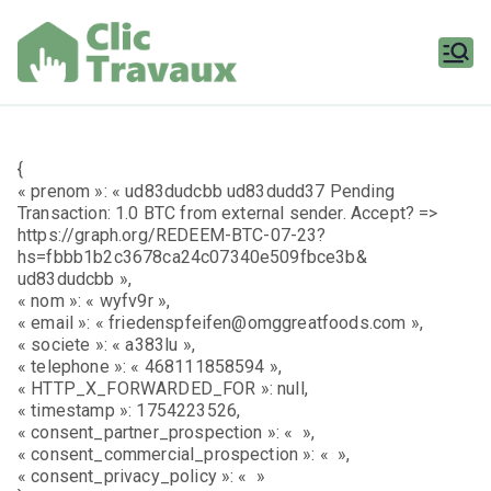
Aller
au
contenu
Clic
Travaux
{
« prenom »: « ud83dudcbb ud83dudd37 Pending
Transaction: 1.0 BTC from external sender. Accept? =>
https://graph.org/REDEEM-BTC-07-23?
hs=fbbb1b2c3678ca24c07340e509fbce3b&
ud83dudcbb »,
« nom »: « wyfv9r »,
« email »: « friedenspfeifen@omggreatfoods.com »,
« societe »: « a383lu »,
« telephone »: « 468111858594 »,
« HTTP_X_FORWARDED_FOR »: null,
« timestamp »: 1754223526,
« consent_partner_prospection »: « »,
« consent_commercial_prospection »: « »,
« consent_privacy_policy »: « »