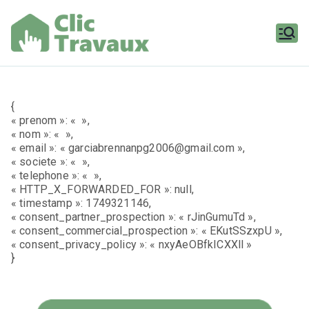
Aller
au
contenu
Clic
Travaux
{
« prenom »: « »,
« nom »: « »,
« email »: « garciabrennanpg2006@gmail.com »,
« societe »: « »,
« telephone »: « »,
« HTTP_X_FORWARDED_FOR »: null,
« timestamp »: 1749321146,
« consent_partner_prospection »: « rJinGumuTd »,
« consent_commercial_prospection »: « EKutSSzxpU »,
« consent_privacy_policy »: « nxyAeOBfkICXXll »
}