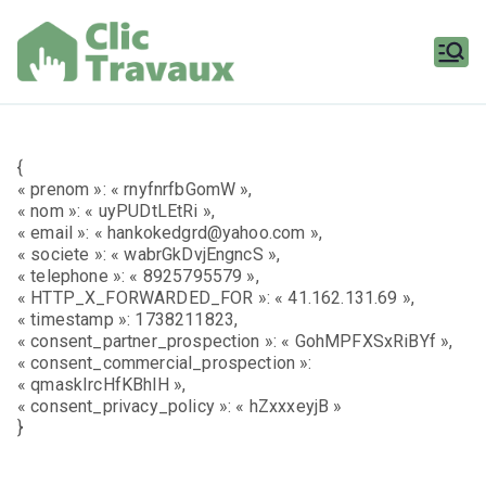
Aller
au
contenu
Clic
Travaux
{
« prenom »: « rnyfnrfbGomW »,
« nom »: « uyPUDtLEtRi »,
« email »: « hankokedgrd@yahoo.com »,
« societe »: « wabrGkDvjEngncS »,
« telephone »: « 8925795579 »,
« HTTP_X_FORWARDED_FOR »: « 41.162.131.69 »,
« timestamp »: 1738211823,
« consent_partner_prospection »: « GohMPFXSxRiBYf »,
« consent_commercial_prospection »:
« qmaskIrcHfKBhlH »,
« consent_privacy_policy »: « hZxxxeyjB »
}