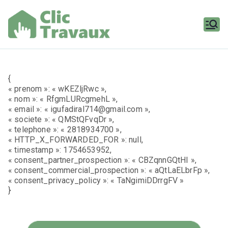
Aller
au
contenu
Clic
Travaux
{
« prenom »: « wKEZljRwc »,
« nom »: « RfgmLURcgmehL »,
« email »: « igufadiral714@gmail.com »,
« societe »: « QMStQFvqDr »,
« telephone »: « 2818934700 »,
« HTTP_X_FORWARDED_FOR »: null,
« timestamp »: 1754653952,
« consent_partner_prospection »: « CBZqnnGQtHI »,
« consent_commercial_prospection »: « aQtLaELbrFp »,
« consent_privacy_policy »: « TaNgimiDDrrgFV »
}