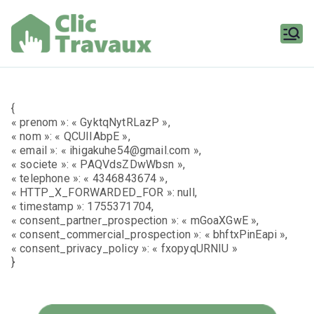
Aller
au
contenu
Clic
Travaux
{
« prenom »: « GyktqNytRLazP »,
« nom »: « QCUIIAbpE »,
« email »: « ihigakuhe54@gmail.com »,
« societe »: « PAQVdsZDwWbsn »,
« telephone »: « 4346843674 »,
« HTTP_X_FORWARDED_FOR »: null,
« timestamp »: 1755371704,
« consent_partner_prospection »: « mGoaXGwE »,
« consent_commercial_prospection »: « bhftxPinEapi »,
« consent_privacy_policy »: « fxopyqURNIU »
}