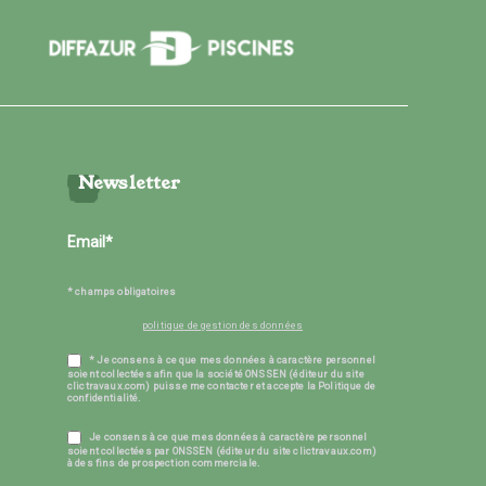
Newsletter
* champs obligatoires
politique de gestion des données
* Je consens à ce que mes données à caractère personnel
soient collectées afin que la société ONSSEN (éditeur du site
clictravaux.com) puisse me contacter et accepte la Politique de
confidentialité.
Je consens à ce que mes données à caractère personnel
soient collectées par ONSSEN (éditeur du site clictravaux.com)
à des fins de prospection commerciale.