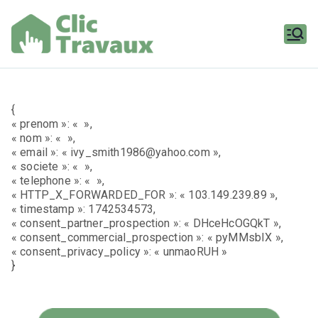
Aller
au
contenu
Clic
Travaux
{
« prenom »: « »,
« nom »: « »,
« email »: « ivy_smith1986@yahoo.com »,
« societe »: « »,
« telephone »: « »,
« HTTP_X_FORWARDED_FOR »: « 103.149.239.89 »,
« timestamp »: 1742534573,
« consent_partner_prospection »: « DHceHcOGQkT »,
« consent_commercial_prospection »: « pyMMsbIX »,
« consent_privacy_policy »: « unmaoRUH »
}