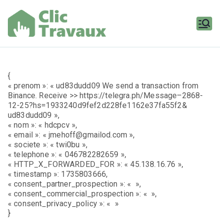
Aller
au
contenu
Clic
Travaux
{
« prenom »: « ud83dudd09 We send a transaction from
Binance. Receive >> https://telegra.ph/Message–2868-
12-25?hs=1933240d9fef2d228fe1162e37fa55f2&
ud83dudd09 »,
« nom »: « hdcpcv »,
« email »: « jmehoff@gmailod.com »,
« societe »: « twi0bu »,
« telephone »: « 046782282659 »,
« HTTP_X_FORWARDED_FOR »: « 45.138.16.76 »,
« timestamp »: 1735803666,
« consent_partner_prospection »: « »,
« consent_commercial_prospection »: « »,
« consent_privacy_policy »: « »
}