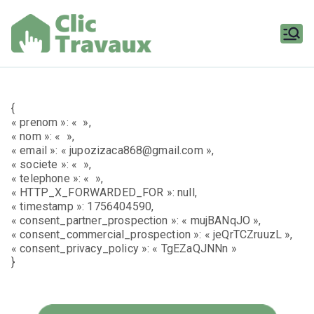
Aller
au
contenu
Clic
Travaux
{
« prenom »: « »,
« nom »: « »,
« email »: « jupozizaca868@gmail.com »,
« societe »: « »,
« telephone »: « »,
« HTTP_X_FORWARDED_FOR »: null,
« timestamp »: 1756404590,
« consent_partner_prospection »: « mujBANqJO »,
« consent_commercial_prospection »: « jeQrTCZruuzL »,
« consent_privacy_policy »: « TgEZaQJNNn »
}